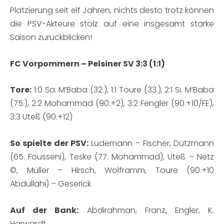
Platzierung seit elf Jahren, nichts desto trotz können
die PSV-Akteure stolz auf eine insgesamt starke
Saison zurückblicken!
FC Vorpommern – Pelsiner SV 3:3 (1:1)
Tore:
1:0 Sa. M’Baba (32.), 1:1 Toure (33.), 2:1 Si. M’Baba
(75.), 2:2 Mohammad (90.+2), 3:2 Fengler (90.+10/FE),
3:3 Uteß (90.+12)
So spielte der PSV:
Lüdemann – Fischer, Dützmann
(65. Fousseni), Teske (77. Mohammad), Uteß – Netz
©, Müller – Hirsch, Wolframm, Toure (90.+10
Abdullahi) – Geserick
Auf der Bank:
Abdirahman, Franz, Engler, K.
Harwardt