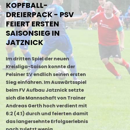
KOPFBALL-
DREIERPACK - PSV
FEIERT ERSTEN
SAISONSIEG IN
JATZNICK
Im dritten Spiel der neuen
Kreisliga-Saison konnte der
Pelsiner SV endlich seinen ersten
Sieg einfahren. Im Auswärtsspiel
beim FV Aufbau Jatznick setzte
sich die Mannschaft von Trainer
Andreas Gerth hoch verdient mit
6:2 (4:1) durch und feierten damit
das langersehnte Erfolgserlebnis
nach zuletzt wenig