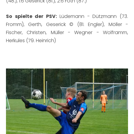
(48.), 1:6 Geserick (81.), 2:6 Foth (87.)
So spielte der PSV:
Lüdemann - Dützmann (73.
Fromm), Gerth, Geserick © (81. Engler), Möller -
Fischer, Christen, Müller - Wegner - Wolframm,
Herkules (79. Heinrich)