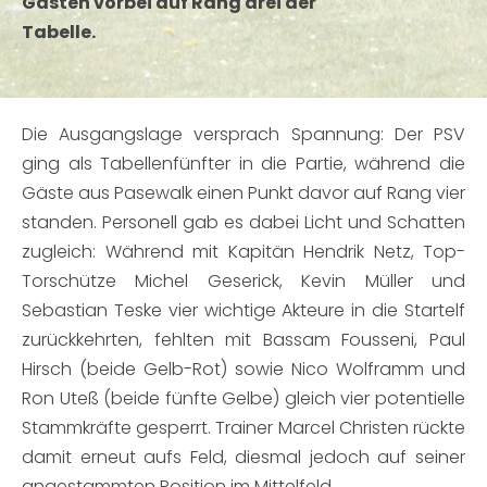
Gästen vorbei auf Rang drei der
Tabelle.
Die Ausgangslage versprach Spannung: Der PSV
ging als Tabellenfünfter in die Partie, während die
Gäste aus Pasewalk einen Punkt davor auf Rang vier
standen. Personell gab es dabei Licht und Schatten
zugleich: Während mit Kapitän Hendrik Netz, Top-
Torschütze Michel Geserick, Kevin Müller und
Sebastian Teske vier wichtige Akteure in die Startelf
zurückkehrten, fehlten mit Bassam Fousseni, Paul
Hirsch (beide Gelb-Rot) sowie Nico Wolframm und
Ron Uteß (beide fünfte Gelbe) gleich vier potentielle
Stammkräfte gesperrt. Trainer Marcel Christen rückte
damit erneut aufs Feld, diesmal jedoch auf seiner
angestammten Position im Mittelfeld.