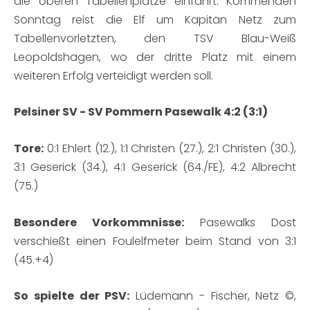
die oberen Tabellenplätze einfährt. Kommenden
Sonntag reist die Elf um Kapitän Netz zum
Tabellenvorletzten, den TSV Blau-Weiß
Leopoldshagen, wo der dritte Platz mit einem
weiteren Erfolg verteidigt werden soll.
Pelsiner SV - SV Pommern Pasewalk 4:2 (3:1)
Tore:
0:1 Ehlert (12.), 1:1 Christen (27.), 2:1 Christen (30.),
3:1 Geserick (34.), 4:1 Geserick (64./FE), 4:2 Albrecht
(75.)
Besondere Vorkommnisse:
Pasewalks Dost
verschießt einen Foulelfmeter beim Stand von 3:1
(45.+4)
So spielte der PSV:
Lüdemann - Fischer, Netz ©,