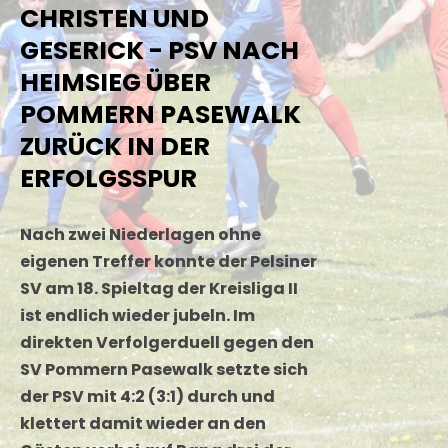
CHRISTEN UND
GESERICK - PSV NACH
HEIMSIEG ÜBER
POMMERN PASEWALK
ZURÜCK IN DER
ERFOLGSSPUR
Nach zwei Niederlagen ohne
eigenen Treffer konnte der Pelsiner
SV am 18. Spieltag der Kreisliga II
ist endlich wieder jubeln. Im
direkten Verfolgerduell gegen den
SV Pommern Pasewalk setzte sich
der PSV mit 4:2 (3:1) durch und
klettert damit wieder an den