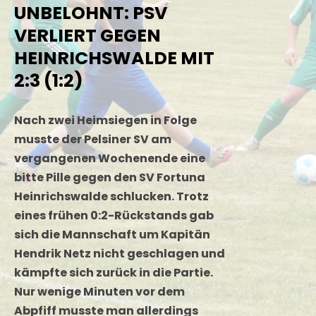
UNBELOHNT: PSV
VERLIERT GEGEN
HEINRICHSWALDE MIT
2:3 (1:2)
Nach zwei Heimsiegen in Folge
musste der Pelsiner SV am
vergangenen Wochenende eine
bitte Pille gegen den SV Fortuna
Heinrichswalde schlucken. Trotz
eines frühen 0:2-Rückstands gab
sich die Mannschaft um Kapitän
Hendrik Netz nicht geschlagen und
kämpfte sich zurück in die Partie.
Nur wenige Minuten vor dem
Abpfiff musste man allerdings