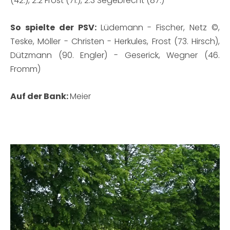
(42.), 2:2 Frost (71.), 2:3 Segebrecht (87.)
So spielte der PSV:
Lüdemann - Fischer, Netz ©,
Teske, Möller - Christen - Herkules, Frost (73. Hirsch),
Dützmann (90. Engler) - Geserick, Wegner (46.
Fromm)
Auf der Bank:
Meier