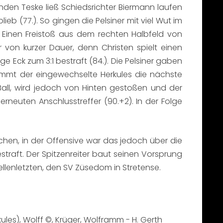
den Teske ließ Schiedsrichter Biermann laufen
(77.). So gingen die Pelsiner mit viel Wut im
 Einen Freistoß aus dem rechten Halbfeld von
 von kurzer Dauer, denn Christen spielt einen
e Eck zum 3:1 bestraft (84.). Die Pelsiner gaben
kommt der eingewechselte Herkules die nächste
 Ball, wird jedoch von Hinten gestoßen und der
erneuten Anschlusstreffer (90.+2). In der Folge
en, in der Offensive war das jedoch über die
traft. Der Spitzenreiter baut seinen Vorsprung
enletzten, den SV Züsedom in Stretense.
kules), Wolff ©, Krüger, Wolframm - H. Gerth