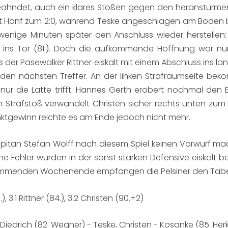
ahndet, auch ein klares Stoßen gegen den heranstürmen
anf zum 2:0, während Teske angeschlagen am Boden blieb 
enige Minuten später den Anschluss wieder herstellen:
 ins Tor (81.). Doch die aufkommende Hoffnung war nur
r Pasewalker Rittner eiskalt mit einem Abschluss ins lang
den nächsten Treffer. An der linken Strafraumseite be
 nur die Latte trifft. Hannes Gerth erobert nochmal den
n Strafstoß verwandelt Christen sicher rechts unten zum 
ktgewinn reichte es am Ende jedoch nicht mehr.
tän Stefan Wolff nach diesem Spiel keinen Vorwurf mach
 Fehler wurden in der sonst starken Defensive eiskalt bes
ommenden Wochenende empfangen die Pelsiner den Tabell
.), 3:1 Rittner (84.), 3:2 Christen (90.+2)
 Diedrich (82. Wegner) - Teske, Christen - Kosanke (85. Her