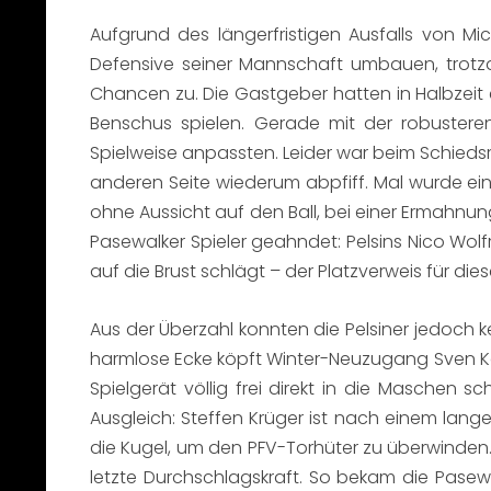
Aufgrund des längerfristigen Ausfalls von M
Defensive seiner Mannschaft umbauen, trotz
Chancen zu. Die Gastgeber hatten in Halbzeit 
Benschus spielen. Gerade mit der robusteren
Spielweise anpassten. Leider war beim Schiedsric
anderen Seite wiederum abpfiff. Mal wurde ein
ohne Aussicht auf den Ball, bei einer Ermahnun
Pasewalker Spieler geahndet: Pelsins Nico Wol
auf die Brust schlägt – der Platzverweis für diese
Aus der Überzahl konnten die Pelsiner jedoch 
harmlose Ecke köpft Winter-Neuzugang Sven Ko
Spielgerät völlig frei direkt in die Maschen 
Ausgleich: Steffen Krüger ist nach einem lang
die Kugel, um den PFV-Torhüter zu überwinden.
letzte Durchschlagskraft. So bekam die Pasewa