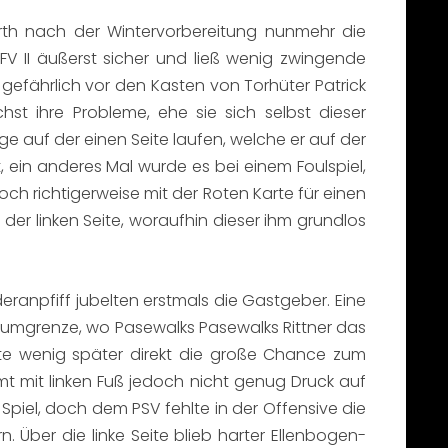
erth nach der Wintervorbereitung nunmehr die
 II äußerst sicher und ließ wenig zwingende
gefährlich vor den Kasten von Torhüter Patrick
st ihre Probleme, ehe sie sich selbst dieser
nge auf der einen Seite laufen, welche er auf der
 ein anderes Mal wurde es bei einem Foulspiel,
ch richtigerweise mit der Roten Karte für einen
er linken Seite, woraufhin dieser ihm grundlos
ranpfiff jubelten erstmals die Gastgeber. Eine
aumgrenze, wo Pasewalks Pasewalks Rittner das
hatte wenig später direkt die große Chance zum
mt mit linken Fuß jedoch nicht genug Druck auf
piel, doch dem PSV fehlte in der Offensive die
 Über die linke Seite blieb harter Ellenbogen-