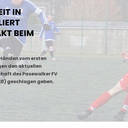
IT IN
LIERT
AKT BEIM
n Händen vom ersten
gen den aktuellen
chaft des Pasewalker FV
0:0) geschlagen geben.