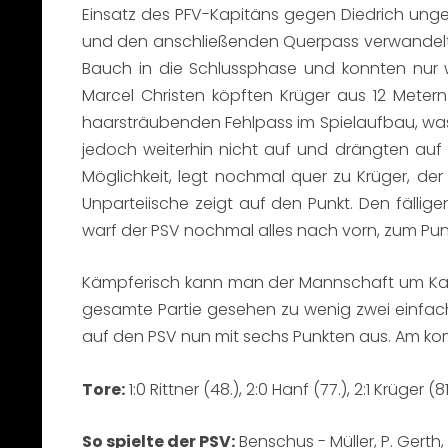
Einsatz des PFV-Kapitäns gegen Diedrich unge
und den anschließenden Querpass verwandelt H
Bauch in die Schlussphase und konnten nur w
Marcel Christen köpften Krüger aus 12 Metern
haarsträubenden Fehlpass im Spielaufbau, was de
jedoch weiterhin nicht auf und drängten auf 
Möglichkeit, legt nochmal quer zu Krüger, der
Unparteiische zeigt auf den Punkt. Den fällige
warf der PSV nochmal alles nach vorn, zum Pun
Kämpferisch kann man der Mannschaft um Kapi
gesamte Partie gesehen zu wenig zwei einfache
auf den PSV nun mit sechs Punkten aus. Am k
Tore:
1:0 Rittner (48.), 2:0 Hanf (77.), 2:1 Krüger (81
So spielte der PSV:
Benschus - Müller, P. Gerth,