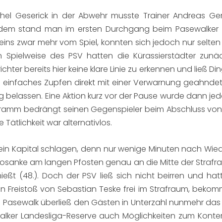
ichel Geserick in der Abwehr musste Trainer Andreas G
dem stand man im ersten Durchgang beim Pasewalker FV
eins zwar mehr vom Spiel, konnten sich jedoch nur selten 
 Spielweise des PSV hatten die Kürassierstädter zunäch
hter bereits hier keine klare Linie zu erkennen und ließ Di
 einfaches Zupfen direkt mit einer Verwarnung geahndet,
g belassen. Eine Aktion kurz vor der Pause wurde dann jedo
framm bedrängt seinen Gegenspieler beim Abschluss von d
 Tätlichkeit war alternativlos.
kein Kapital schlagen, denn nur wenige Minuten nach Wiede
sanke am langen Pfosten genau an die Mitte der Strafr
schießt (48.). Doch der PSV ließ sich nicht beirren und 
en Freistoß von Sebastian Teske frei im Strafraum, bekom
 Pasewalk überließ den Gästen in Unterzahl nunmehr das S
lker Landesliga-Reserve auch Möglichkeiten zum Kontern.