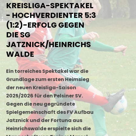
KREISLIGA-SPEKTAKEL
- HOCHVERDIENTER 5:3
(1:2)-ERFOLG GEGEN
DIE SG
JATZNICK/HEINRICHS
WALDE
Ein torreiches Spektakel war die
Grundlage zum ersten Heimsieg
der neuen Kreisliga-Saison
2025/2026 für den Pelsiner SV.
Gegen die neu gegründete
Spielgemeinschaft des FV Aufbau
Jatznick und der Fortuna aus
Heinrichswalde erspielte sich die