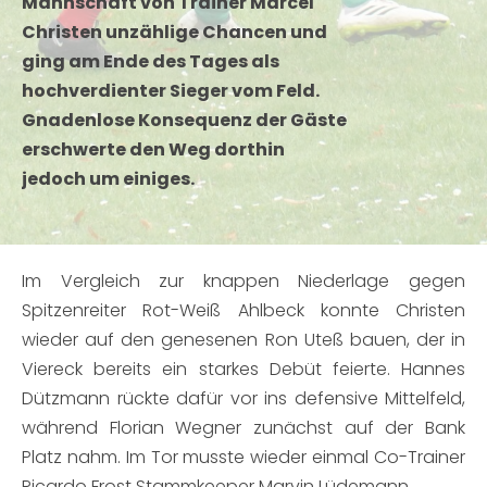
Mannschaft von Trainer Marcel
Christen unzählige Chancen und
ging am Ende des Tages als
hochverdienter Sieger vom Feld.
Gnadenlose Konsequenz der Gäste
erschwerte den Weg dorthin
jedoch um einiges.
Im Vergleich zur knappen Niederlage gegen
Spitzenreiter Rot-Weiß Ahlbeck konnte Christen
wieder auf den genesenen Ron Uteß bauen, der in
Viereck bereits ein starkes Debüt feierte. Hannes
Dützmann rückte dafür vor ins defensive Mittelfeld,
während Florian Wegner zunächst auf der Bank
Platz nahm. Im Tor musste wieder einmal Co-Trainer
Ricardo Frost Stammkeeper Marvin Lüdemann.