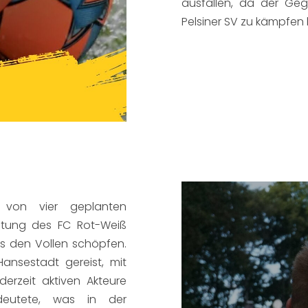
ausfallen, da der Geg
Pelsiner SV zu kämpfen 
 von vier geplanten
retung des FC Rot-Weiß
us den Vollen schöpfen.
Hansestadt gereist, mit
erzeit aktiven Akteure
eutete, was in der