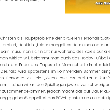
Christen als Hauptprobleme der aktuellen Personalsituation
 amtiert, deutlich: „Leider mangelt es dem einen oder and
Team muss man sich nicht nur während des Spiels auf alle 
an wirklich will, bekommt man auch das Hobby Fußball en
urch am Ende des Tages die Mannschaft drunter leidet
 Deshalb wird spätestens im kommenden Sommer dringe
n Personen zu sein. „Wenn zwei bis drei Leute kurzfri
, stehen wir an den Spieltagen jeweils vor schwierigen 
tien zusammenbekommen, jedoch macht das auf Dauer auch
rrangig gehen!“, appelliert das PSV-Urgestein an alle beteil