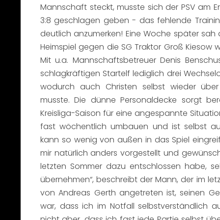
Mannschaft steckt, musste sich der PSV am E
3:8 geschlagen geben - das fehlende Trainin
deutlich anzumerken! Eine Woche später sah d
Heimspiel gegen die SG Traktor Groß Kiesow 
Mit u.a. Mannschaftsbetreuer Denis Bensch
schlagkräftigen Startelf lediglich drei Wechse
wodurch auch Christen selbst wieder über 
musste. Die dünne Personaldecke sorgt ber
Kreisliga-Saison für eine angespannte Situatio
fast wöchentlich umbauen und ist selbst au
kann so wenig von außen in das Spiel eingreif
mir natürlich anders vorgestellt und gewünsch
letzten Sommer dazu entschlossen habe, se
übernehmen“, beschreibt der Mann, der im let
von Andreas Gerth angetreten ist, seinen Ge
war, dass ich im Notfall selbstverständlich a
nicht aber, dass ich fast jede Partie selbst üb