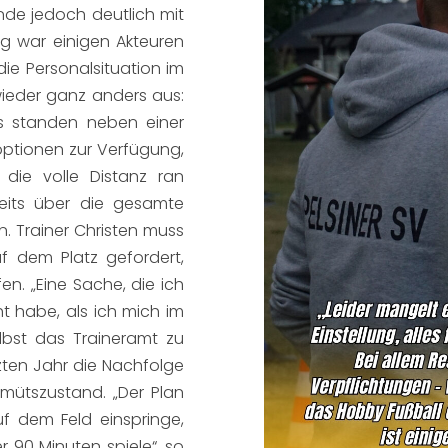
nde jedoch deutlich mit
g war einigen Akteuren
ie Personalsituation im
wieder ganz anders aus:
us standen neben einer
loptionen zur Verfügung,
die volle Distanz ran
eits über die gesamte
n. Trainer Christen muss
f dem Platz gefordert,
en. „Eine Sache, die ich
t habe, als ich mich im
lbst das Traineramt zu
zten Jahr die Nachfolge
mütszustand. „Der Plan
uf dem Feld einspringe,
er 90 Minuten spiele“, so