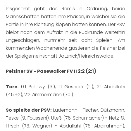
Insgesamt geht das Remis in Ordnung, beide
Mannschaften hatten ihre Phasen, in welcher sie die
Partie in ihre Richtung kippen hätten können. Der PSV
bleibt nach dem Auftakt in die Rückrunde weiterhin
ungeschlagen, nunmehr seit acht Spielen. Am
kommenden Wochenende gastieren die Pelsiner bei
der Spielgemeinschaft Jatznick/Heinrichswalde.
Pelsiner SV - Pasewalker FV II 2:2 (2:1)
Tore:
0:1 Polowy (3.), 1:1 Geserick (11.), 2:1 Abdullahi
(45.+2), 2:2 Zimmermann (70.)
So spielte der PSV:
Lüdemann - Fischer, Dützmann,
Teske (9. Fousseni), Uteß (76. Schumacher) - Netz ©,
Hirsch (73. Wegner) - Abdullahi (76. Abdirahman),