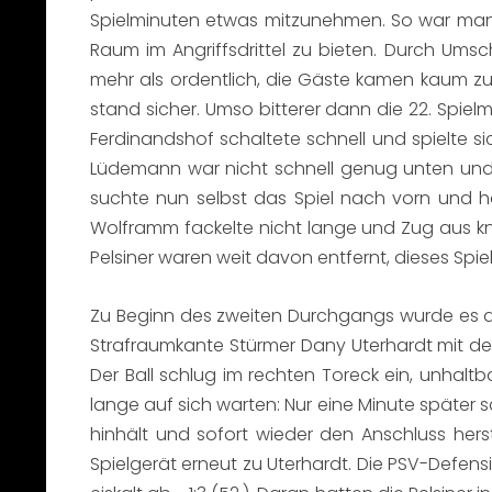
Spielminuten etwas mitzunehmen. So war man
Raum im Angriffsdrittel zu bieten. Durch Ums
mehr als ordentlich, die Gäste kamen kaum zu
stand sicher. Umso bitterer dann die 22. Spielmi
Ferdinandshof schaltete schnell und spielte si
Lüdemann war nicht schnell genug unten und e
suchte nun selbst das Spiel nach vorn und h
Wolframm fackelte nicht lange und Zug aus kna
Pelsiner waren weit davon entfernt, dieses Spie
Zu Beginn des zweiten Durchgangs wurde es dan
Strafraumkante Stürmer Dany Uterhardt mit de
Der Ball schlug im rechten Toreck ein, unhaltb
lange auf sich warten: Nur eine Minute später 
hinhält und sofort wieder den Anschluss herst
Spielgerät erneut zu Uterhardt. Die PSV-Defen