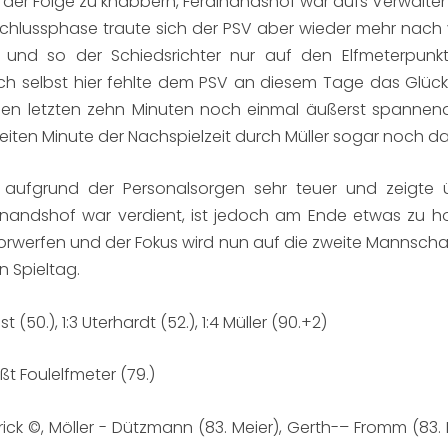
er in der Folge zu knabbern, Ferdinandshof war aufs Verwal
chlussphase traute sich der PSV aber wieder mehr nach
lt und so der Schiedsrichter nur auf den Elfmeterpun
ch selbst hier fehlte dem PSV an diesem Tage das Glück
n den letzten zehn Minuten noch einmal äußerst spanne
iten Minute der Nachspielzeit durch Müller sogar noch das
SV aufgrund der Personalsorgen sehr teuer und zeigte 
dinandshof war verdient, ist jedoch am Ende etwas zu hoc
rwerfen und der Fokus wird nun auf die zweite Mannschaft
 Spieltag.
st (50.), 1:3 Uterhardt (52.), 1:4 Müller (90.+2)
ßt Foulelfmeter (79.)
ck ©, Möller - Dützmann (83. Meier), Gerth-– Fromm (83. En