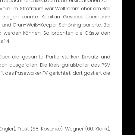
ten bedacht und ließ kaum Kontersituationen zu -
 vorn. Im Strafraum war Wolframm eher am Ball
kt zeigen konnte. Kapitän Geserick übernahm
 und Grün-Weiß-Keeper Schöning parierte. Bei
nd werden können. So brachten die Gäste den
 1:4.
über die gesamte Partie starken Einsatz und
h ausgefallen. Die Kreisligafußballer des PSV
 des Pasewalker FV gerichtet, dort gastiert die
gler), Frost (68. Kosanke), Wegner (60. Klank),