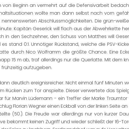
 von Beginn an vermehrt auf die Defensivarbeit bedac
chaltsituationen wollte man dann selbst nach vorn gefäh
 nennenswerten Abschlussmöglichkeiten. Die grün-weiße
nute: Kapitän Geserick will flach aus der Abwehrkette herau
ch in den Sechzehner, den Schuss von Matthes will Geseri
s stand 0:1. Unnötiger Rückstand, welche die PSV-Kick
atte durch Nico Wolframm die größte Chance. Eine Ecke 
pp 15 m ab, traf allerdings nur die Querlatte. Mit dem 
l frühzeitig aufzugeben.
n deutlich ereignisreicher. Nicht einmal fünf Minuten war
m Rücken zum Tor anspielte. Dieser verwertete das Spielg
ar für Marvin Lüdemann - ein Treffer der Marke Traumtor (4
schlug Florian Wegner einen Eckball von der linken Seite a
ellte (50.). Die Freude war allerdings nur von kurzer Da
sive bekommt keinen Zugriff und wieder schließt der 16-