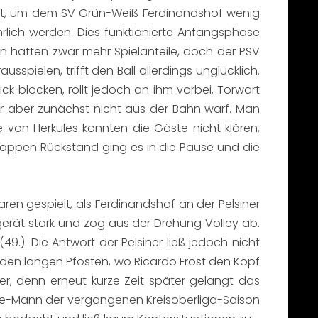
ht, um dem SV Grün-Weiß Ferdinandshof wenig
rlich werden. Dies funktionierte Anfangsphase
n hatten zwar mehr Spielanteile, doch der PSV
sspielen, trifft den Ball allerdings unglücklich.
ck blocken, rollt jedoch an ihm vorbei, Torwart
er aber zunächst nicht aus der Bahn warf. Man
von Herkules konnten die Gäste nicht klären,
knappen Rückstand ging es in die Pause und die
en gespielt, als Ferdinandshof an der Pelsiner
erät stark und zog aus der Drehung Volley ab.
9.). Die Antwort der Pelsiner ließ jedoch nicht
n den langen Pfosten, wo Ricardo Frost den Kopf
uer, denn erneut kurze Zeit später gelangt das
Tore-Mann der vergangenen Kreisoberliga-Saison