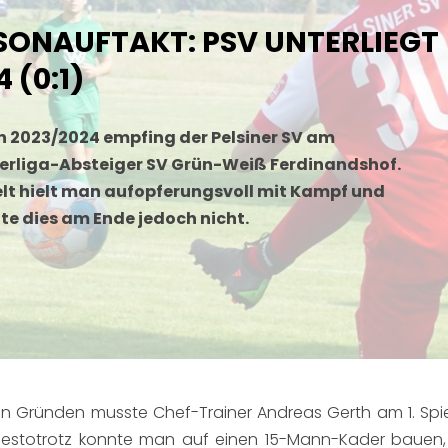
ISONAUFTAKT: PSV UNTERLIEGT
 (0:1)
n 2023/2024 empfing der Pelsiner SV am
rliga-Absteiger SV Grün-Weiß Ferdinandshof.
lt hielt man aufopferungsvoll mit Kampf und
te dies am Ende jedoch nicht.
en Gründen musste Chef-Trainer Andreas Gerth am 1. Spiel
destotrotz konnte man auf einen 15-Mann-Kader bauen, 