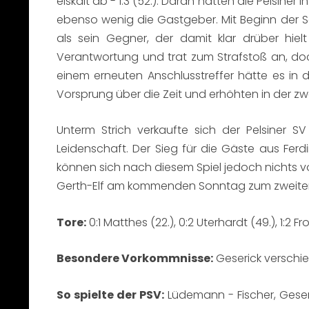
eiskalt ab - 1:3 (52.). Daran hatten die Pelsin
ebenso wenig die Gastgeber. Mit Beginn der S
als sein Gegner, der damit klar drüber hie
Verantwortung und trat zum Strafstoß an, do
einem erneuten Anschlusstreffer hätte es i
Vorsprung über die Zeit und erhöhten in der zwe
Unterm Strich verkaufte sich der Pelsiner 
Leidenschaft. Der Sieg für die Gäste aus Fer
können sich nach diesem Spiel jedoch nichts vo
Gerth-Elf am kommenden Sonntag zum zweiten
Tore:
0:1 Matthes (22.), 0:2 Uterhardt (49.), 1:2 Fro
Besondere Vorkommnisse:
Geserick verschie
So spielte der PSV:
Lüdemann - Fischer, Geseri