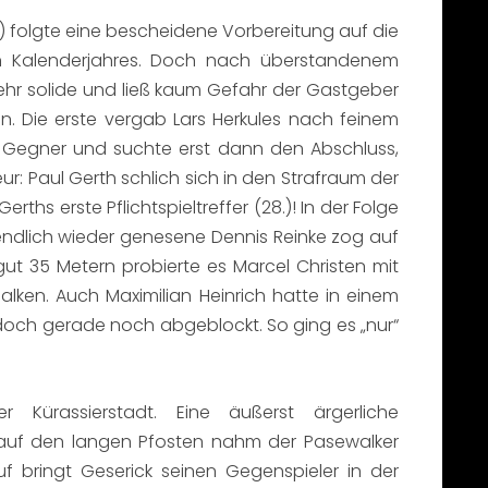
z) folgte eine bescheidene Vorbereitung auf die
uen Kalenderjahres. Doch nach überstandenem
ehr solide und ließ kaum Gefahr der Gastgeber
n. Die erste vergab Lars Herkules nach feinem
em Gegner und suchte erst dann den Abschluss,
 Paul Gerth schlich sich in den Strafraum der
rths erste Pflichtspieltreffer (28.)! In der Folge
endlich wieder genesene Dennis Reinke zog auf
ut 35 Metern probierte es Marcel Christen mit
lken. Auch Maximilian Heinrich hatte in einem
edoch gerade noch abgeblockt. So ging es „nur“
rassierstadt. Eine äußerst ärgerliche
ke auf den langen Pfosten nahm der Pasewalker
f bringt Geserick seinen Gegenspieler in der