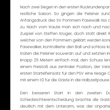
Nach zwei Siegen in den ersten Rückrundenparti
restliche Saison. So gingen die Pelsiner z
Anfangsdruck des SV Pommern Pasewalk riss de
zu. Nach vorn traute man sich nach und nach 
Zuspiel von Steffen Krüger, doch statt direk
welcher von den Pommern geklärt werden konnt
Pasewalker, kontrollierte den Ball und schloss ko
traten die Pelsiner souverän auf und setzten
knapp 25 Metern einfach mal, den Schuss lenk
einem Freistoß aus zentraler Position, der V
ersten Startelfeinsatz für den PSV eine riesi
mit einem 1:0 für die Gäste in die Halbzeitpause.
Den besseren Start in den zweiten Du
Schiedsrichterentscheidung brachte die Gastg
deutlich mit dem Unterarm, was der Unpartei