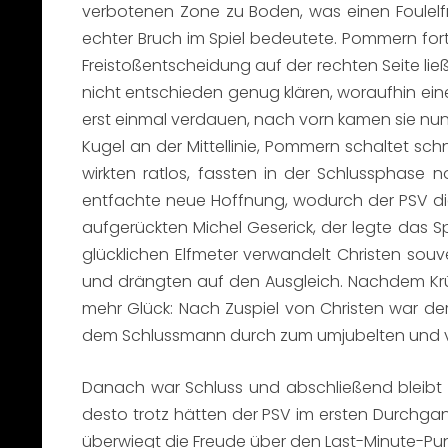
verbotenen Zone zu Boden, was einen Foulelfm
echter Bruch im Spiel bedeutete. Pommern fort
Freistoßentscheidung auf der rechten Seite li
nicht entschieden genug klären, woraufhin ein
erst einmal verdauen, nach vorn kamen sie nun
Kugel an der Mittellinie, Pommern schaltet schnel
wirkten ratlos, fassten in der Schlussphase 
entfachte neue Hoffnung, wodurch der PSV die
aufgerückten Michel Geserick, der legte das S
glücklichen Elfmeter verwandelt Christen souv
und drängten auf den Ausgleich. Nachdem Krüge
mehr Glück: Nach Zuspiel von Christen war de
dem Schlussmann durch zum umjubelten und ver
Danach war Schluss und abschließend bleibt 
desto trotz hätten der PSV im ersten Durchg
überwiegt die Freude über den Last-Minute-