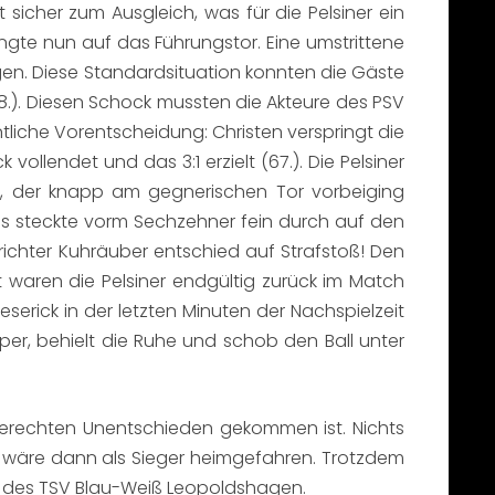
icher zum Ausgleich, was für die Pelsiner ein
ngte nun auf das Führungstor. Eine umstrittene
gen. Diese Standardsituation konnten die Gäste
8.). Diesen Schock mussten die Akteure des PSV
liche Vorentscheidung: Christen verspringt die
 vollendet und das 3:1 erzielt (67.). Die Pelsiner
ten, der knapp am gegnerischen Tor vorbeiging
es steckte vorm Sechzehner fein durch auf den
richter Kuhräuber entschied auf Strafstoß! Den
t waren die Pelsiner endgültig zurück im Match
erick in der letzten Minuten der Nachspielzeit
er, behielt die Ruhe und schob den Ball unter
gerechten Unentschieden gekommen ist. Nichts
 wäre dann als Sieger heimgefahren. Trotzdem
 des TSV Blau-Weiß Leopoldshagen.