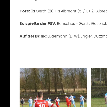
Tore:
0:1 Gerth (28.), 1:1 Albrecht (51./FE), 2:1 Alb
So spielte der PSV:
Benschus - Gerth, Geserick, M
Auf der Bank:
Lüdemann (ETW), Engler, Dützm