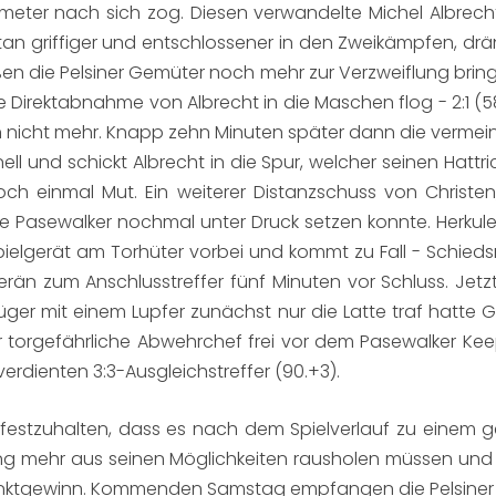
eter nach sich zog. Diesen verwandelte Michel Albrecht s
an griffiger und entschlossener in den Zweikämpfen, drä
eßen die Pelsiner Gemüter noch mehr zur Verzweiflung brin
e Direktabnahme von Albrecht in die Maschen flog - 2:1 (5
 nicht mehr. Knapp zehn Minuten später dann die vermeint
l und schickt Albrecht in die Spur, welcher seinen Hattrick
noch einmal Mut. Ein weiterer Distanzschuss von Chris
 Pasewalker nochmal unter Druck setzen konnte. Herkul
pielgerät am Torhüter vorbei und kommt zu Fall - Schieds
erän zum Anschlusstreffer fünf Minuten vor Schluss. Jetz
r mit einem Lupfer zunächst nur die Latte traf hatte Ges
r torgefährliche Abwehrchef frei vor dem Pasewalker Keep
dienten 3:3-Ausgleichstreffer (90.+3).
festzuhalten, dass es nach dem Spielverlauf zu einem 
ang mehr aus seinen Möglichkeiten rausholen müssen und
Punktgewinn. Kommenden Samstag empfangen die Pelsiner