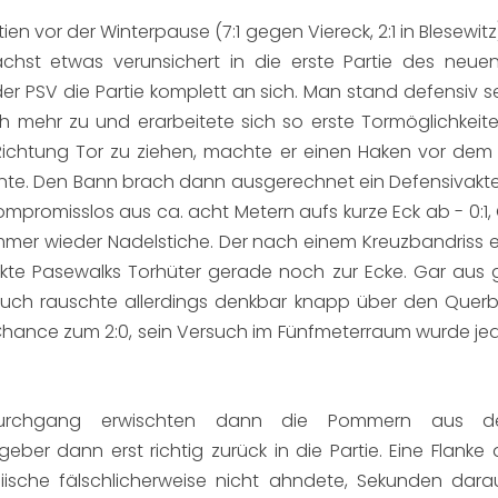
en vor der Winterpause (7:1 gegen Viereck, 2:1 in Blesewit
unächst etwas verunsichert in die erste Partie des ne
r PSV die Partie komplett an sich. Man stand defensiv s
mehr zu und erarbeitete sich so erste Tormöglichkeite
t Richtung Tor zu ziehen, machte er einen Haken vor d
e. Den Bann brach dann ausgerechnet ein Defensivakteur:
mpromisslos aus ca. acht Metern aufs kurze Eck ab - 0:1, Ge
 immer wieder Nadelstiche. Der nach einem Kreuzbandriss 
te Pasewalks Torhüter gerade noch zur Ecke. Gar aus g
ersuch rauschte allerdings denkbar knapp über den Querba
ge Chance zum 2:0, sein Versuch im Fünfmeterraum wurde j
rchgang erwischten dann die Pommern aus der Kü
eber dann erst richtig zurück in die Partie. Eine Flan
ische fälschlicherweise nicht ahndete, Sekunden darau