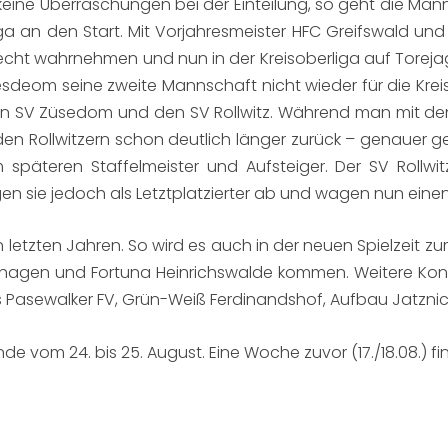
er keine Überraschungen bei der Einteilung, so geht die Ma
sliga an den Start. Mit Vorjahresmeister HFC Greifswald
srecht wahrnehmen und nun in der Kreisoberliga auf Tore
l Uesdeom seine zweite Mannschaft nicht wieder für die Kre
f den SV Züsedom und den SV Rollwitz. Während man mit den
 den Rollwitzern schon deutlich länger zurück – genauer ges
 späteren Staffelmeister und Aufsteiger. Der SV Rollwi
n sie jedoch als Letztplatzierter ab und wagen nun einen 
 letzten Jahren. So wird es auch in der neuen Spielzeit z
agen und Fortuna Heinrichswalde kommen. Weitere Konkurr
Pasewalker FV, Grün-Weiß Ferdinandshof, Aufbau Jatznick
 vom 24. bis 25. August. Eine Woche zuvor (17./18.08.) fi