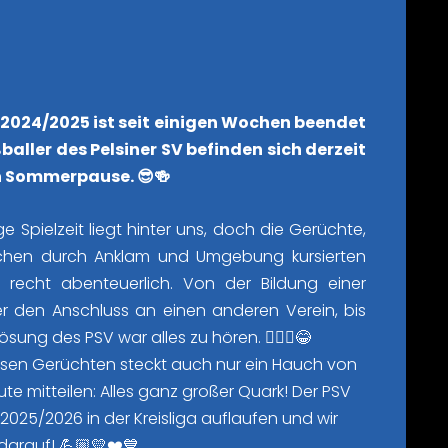
 2024/2025 ist seit einigen Wochen beendet
baller des Pelsiner SV befinden sich derzeit
n Sommerpause. 😎🍻
e Spielzeit liegt hinter uns, doch die Gerüchte,
ochen durch Anklam und Umgebung kursierten
 recht abenteuerlich. Von der Bildung einer
r den Anschluss an einen anderen Verein, bis
ösung des PSV war alles zu hören. 🤷🏼‍♂️😂
iesen Gerüchten steckt auch nur ein Hauch von
te mitteilen: Alles ganz großer Quark! Der PSV
 2025/2026 in der Kreisliga auflaufen und wir
 darauf! 💪🏼💛❤️💙