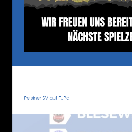
Pelsiner SV auf FuPa